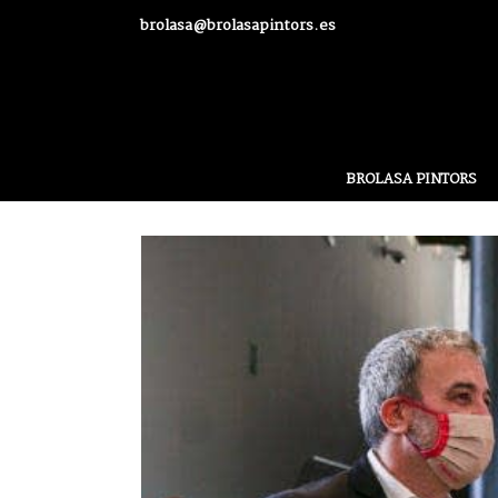
brolasa@brolasapintors.es
BROLASA PINTORS